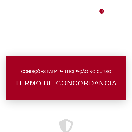
o
conteúdo
0
LOGIN
PAPO DE ESPECIALISTA
ÁREA DO ALUNO
CONDIÇÕES PARA PARTICIPAÇÃO NO CURSO
TERMO DE CONCORDÂNCIA